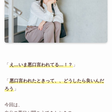
「
え…いま悪口言われてる…！？
」
「
悪口言われたときって、、どうしたら良いんだ
ろう
」
今回は、