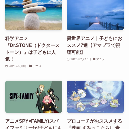
科学アニメ
異世界アニメ｜子どもにお
『Dr.STONE（ドクタース
ススメ7選【アマプラで視
トーン）』は子どもに人
聴可能】
気！
2023年2月10日
アニメ
2023年5月9日
アニメ
アニメSPY×FAMILY(スパ
プロコーチがおススメする
イファミリー)が子どもにも
『映画 すみっこぐらし 青