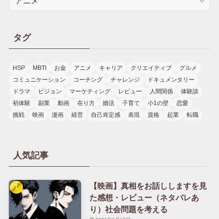
テ
ゴ
リ
タグ
ー
HSP
MBTI
お金
アニメ
キャリア
クリエイティブ
グルメ
コミュニケーション
コーチング
チャレンジ
ドキュメンタリー
ドラマ
ビジョン
マーケティング
レビュー
人間関係
体験談
初体験
副業
動画
在り方
婚活
子育て
小1の壁
恋愛
挑戦
映画
漫画
経営
自己肯定感
表現
資格
起業
転職
人気記事
【映画】真相をお話ししますを見
た感想・レビュー（ネタバレあ
り）社会問題を考える